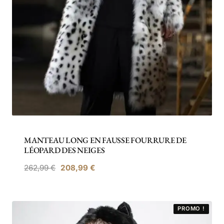
MANTEAU LONG EN FAUSSE FOURRURE DE
LÉOPARD DES NEIGES
Le
Le
262,99
€
208,99
€
prix
prix
initial
actuel
était :
est :
PROMO !
262,99 €.
208,99 €.