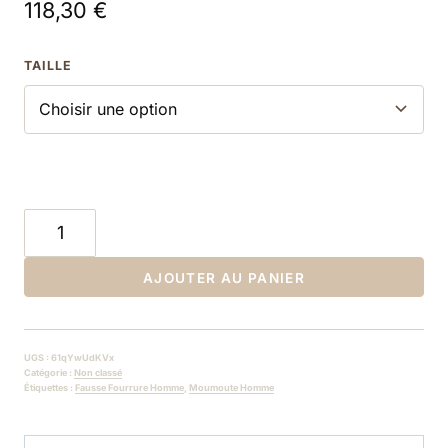
118,30
€
TAILLE
quantité
de
Veste
AJOUTER AU PANIER
moumoute
polaire
d'intérieur
UGS :
61qYwUdKVx
|
Catégorie :
Non classé
Étiquettes :
Fausse Fourrure Homme
,
Moumoute Homme
Homme