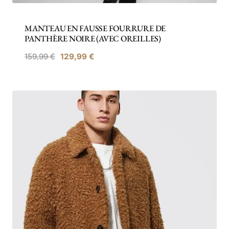
MANTEAU EN FAUSSE FOURRURE DE
PANTHÈRE NOIRE (AVEC OREILLES)
Le
Le
159,99
€
129,99
€
prix
prix
initial
actuel
était :
est :
159,99 €.
129,99 €.