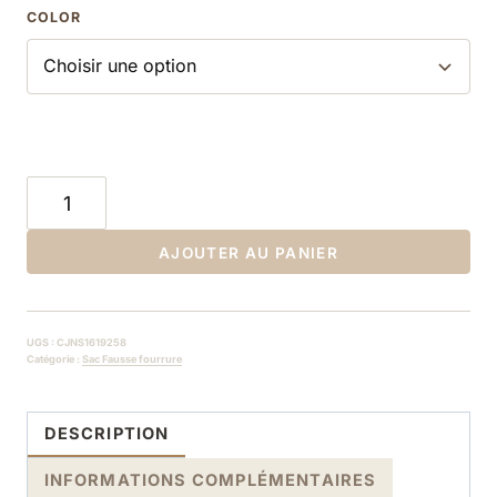
COLOR
quantité
de
sac
AJOUTER AU PANIER
bandoulière
fausse
fourrure
UGS :
CJNS1619258
motif
Catégorie :
Sac Fausse fourrure
de
coeur
DESCRIPTION
INFORMATIONS COMPLÉMENTAIRES