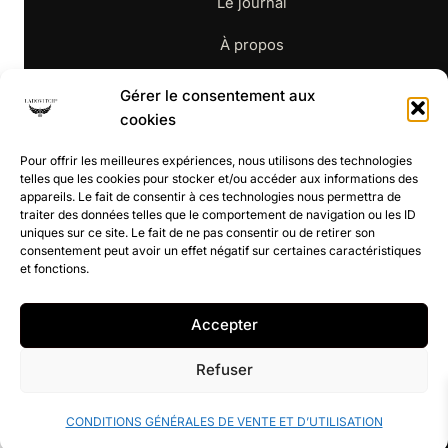
Le journal
À propos
Contact
Gérer le consentement aux
cookies
BOUTIQUE
Pour offrir les meilleures expériences, nous utilisons des technologies
telles que les cookies pour stocker et/ou accéder aux informations des
appareils. Le fait de consentir à ces technologies nous permettra de
La boutique
traiter des données telles que le comportement de navigation ou les ID
uniques sur ce site. Le fait de ne pas consentir ou de retirer son
CGV
consentement peut avoir un effet négatif sur certaines caractéristiques
et fonctions.
Retours
Accepter
Refuser
© 2026 Ladovitch — Édité par Hugo Marchant
Mentions légales
Politique de confidentialité
CONDITIONS GÉNÉRALES DE VENTE ET D’UTILISATION