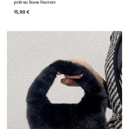
petit sac fausse fourrure
15,99
€