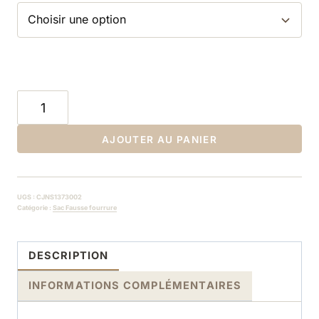
quantité
de
sac
AJOUTER AU PANIER
bandoulière
fausse
fourrure
UGS :
CJNS1373002
Catégorie :
Sac Fausse fourrure
DESCRIPTION
INFORMATIONS COMPLÉMENTAIRES