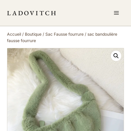
Aller
au
LADOVITCH
contenu
Accueil
/
Boutique
/
Sac Fausse fourrure
/
sac bandoulière
fausse fourrure