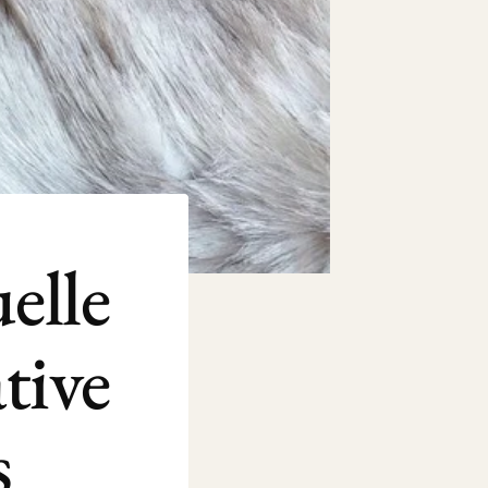
elle
ative
s