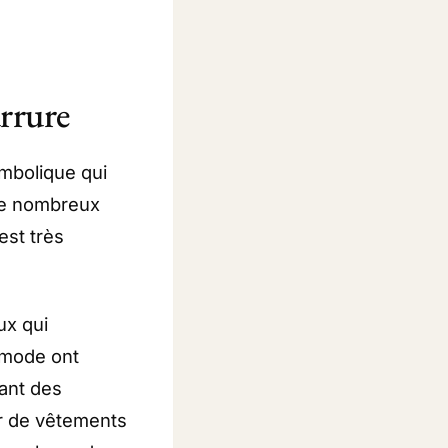
urrure
ymbolique qui
 de nombreux
est très
ux qui
 mode ont
sant des
er de vêtements