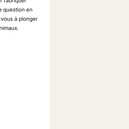
r fabriquer
te question en
-vous à plonger
animaux.