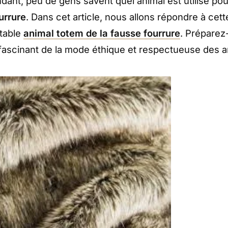
ant, peu de gens savent quel animal est utilisé pou
urrure
. Dans cet article, nous allons répondre à cet
itable
animal totem de la fausse fourrure
. Préparez
fascinant de la mode éthique et respectueuse des 