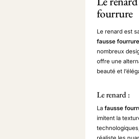
Le renard
fourrure
Le renard est s
fausse fourrur
nombreux desig
offre une altern
beauté et l’élé
Le renard :
La
fausse fourr
imitent la textu
technologiques
réaliste les nua