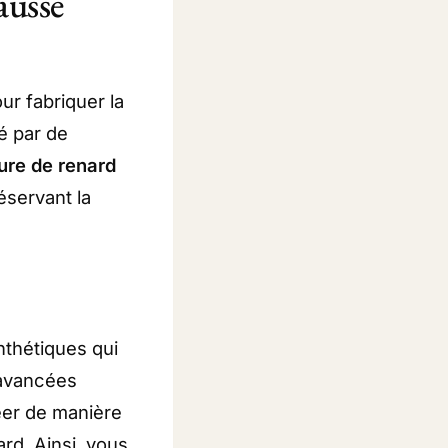
ausse
ur fabriquer la
é par de
ure de renard
éservant la
nthétiques qui
x avancées
éer de manière
ard. Ainsi, vous