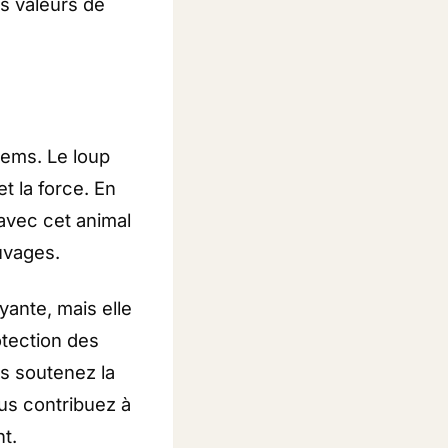
es valeurs de
ems. Le loup
t la force. En
avec cet animal
uvages.
ante, mais elle
otection des
us soutenez la
ous contribuez à
t.