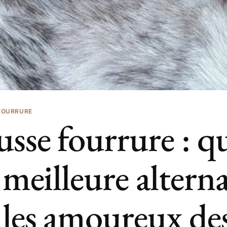
FOURRURE
usse fourrure : qu
a meilleure altern
 les amoureux de