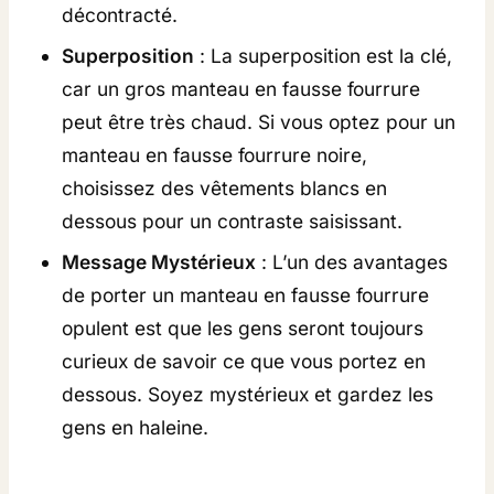
R
décontracté.
E
Superposition
: La superposition est la clé,
N
car un gros manteau en fausse fourrure
O
peut être très chaud. Si vous optez pour un
I
manteau en fausse fourrure noire,
R
choisissez des vêtements blancs en
E
dessous pour un contraste saisissant.
(
Message Mystérieux
: L’un des avantages
A
de porter un manteau en fausse fourrure
V
opulent est que les gens seront toujours
E
curieux de savoir ce que vous portez en
C
dessous. Soyez mystérieux et gardez les
O
gens en haleine.
R
E