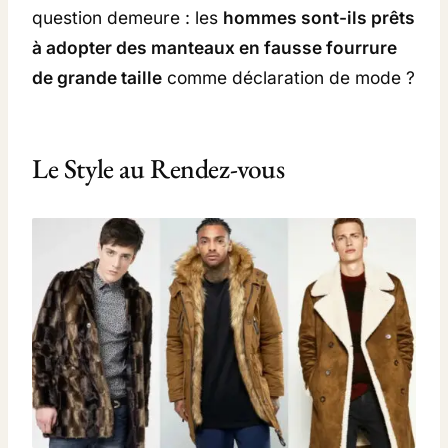
A
5
9
question demeure : les
hommes sont-ils prêts
N
9
9
à adopter des manteaux en fausse fourrure
T
,
de grande taille
comme déclaration de mode ?
E
9
€
9
.
A
U
Le Style au Rendez-vous
€
E
.
N
F
A
U
S
S
E
F