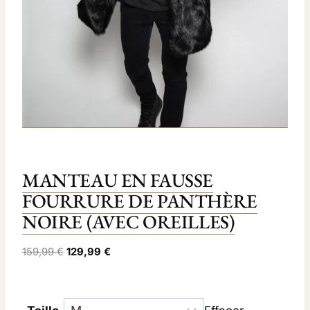
MANTEAU EN FAUSSE
FOURRURE DE PANTHÈRE
NOIRE (AVEC OREILLES)
L
L
159,99
€
129,99
€
e
e
p
p
r
r