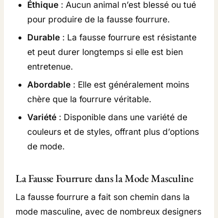
Éthique
: Aucun animal n’est blessé ou tué
R
pour produire de la fausse fourrure.
E
N
Durable
: La fausse fourrure est résistante
O
et peut durer longtemps si elle est bien
I
entretenue.
R
Abordable
: Elle est généralement moins
E
chère que la fourrure véritable.
(
Variété
: Disponible dans une variété de
A
couleurs et de styles, offrant plus d’options
V
de mode.
E
C
La Fausse Fourrure dans la Mode Masculine
O
R
La fausse fourrure a fait son chemin dans la
E
mode masculine, avec de nombreux designers