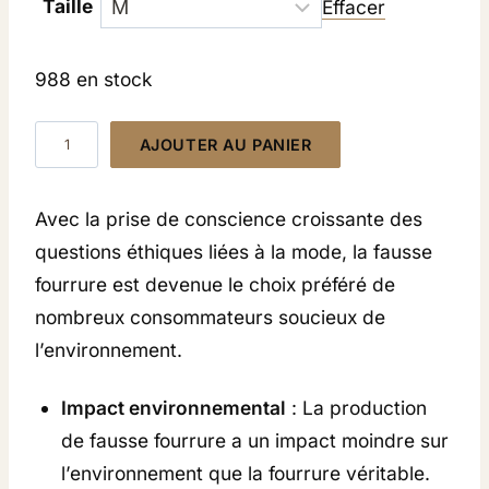
Taille
Effacer
i
i
x
x
988 en stock
i
a
n
c
q
i
t
AJOUTER AU PANIER
u
t
u
i
e
a
Avec la prise de conscience croissante des
a
l
n
questions éthiques liées à la mode, la fausse
l
e
t
é
s
fourrure est devenue le choix préféré de
i
t
t
nombreux consommateurs soucieux de
t
a
l’environnement.
é
i
:
t
1
d
Impact environnemental
: La production
2
e
de fausse fourrure a un impact moindre sur
:
9
M
l’environnement que la fourrure véritable.
1
,