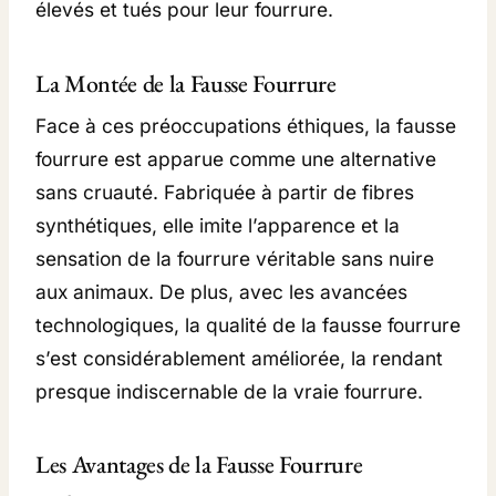
O
élevés et tués pour leur fourrure.
U
R
La Montée de la Fausse Fourrure
R
Face à ces préoccupations éthiques, la fausse
U
fourrure est apparue comme une alternative
R
sans cruauté. Fabriquée à partir de fibres
E
synthétiques, elle imite l’apparence et la
D
sensation de la fourrure véritable sans nuire
E
aux animaux. De plus, avec les avancées
P
technologiques, la qualité de la fausse fourrure
A
s’est considérablement améliorée, la rendant
N
presque indiscernable de la vraie fourrure.
T
H
Les Avantages de la Fausse Fourrure
È