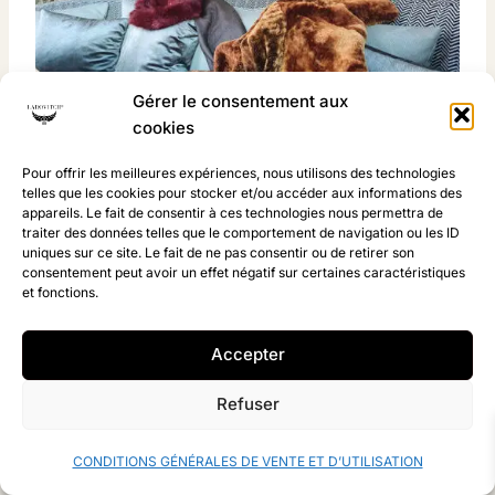
Gérer le consentement aux
cookies
Pour offrir les meilleures expériences, nous utilisons des technologies
telles que les cookies pour stocker et/ou accéder aux informations des
La fausse fourrure, bien que moins délicate
appareils. Le fait de consentir à ces technologies nous permettra de
traiter des données telles que le comportement de navigation ou les ID
que la vraie fourrure, nécessite toujours un
uniques sur ce site. Le fait de ne pas consentir ou de retirer son
consentement peut avoir un effet négatif sur certaines caractéristiques
entretien approprié pour maintenir sa douceur,
et fonctions.
sa brillance et sa durabilité. Voici un guide
détaillé sur la façon de prendre soin de vos
Accepter
pièces en fausse fourrure :
Refuser
Conseil
CONDITIONS GÉNÉRALES DE VENTE ET D’UTILISATION
Description
d’Entretien