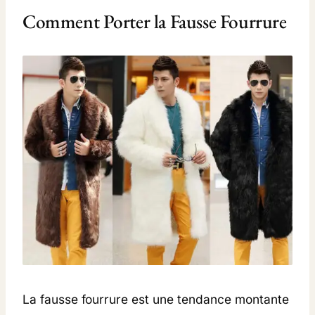
I
Comment Porter la Fausse Fourrure
L
L
E
S
)
La fausse fourrure est une tendance montante