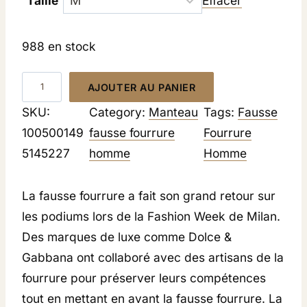
Taille
Effacer
i
i
x
x
988 en stock
i
a
n
c
q
i
t
AJOUTER AU PANIER
u
t
u
SKU:
Category:
Manteau
Tags:
Fausse
i
e
a
100500149
fausse fourrure
Fourrure
a
l
n
5145227
homme
Homme
l
e
t
é
s
i
t
t
La fausse fourrure a fait son grand retour sur
t
a
les podiums lors de la Fashion Week de Milan.
é
i
:
Des marques de luxe comme Dolce &
t
1
d
Gabbana ont collaboré avec des artisans de la
2
e
fourrure pour préserver leurs compétences
:
9
M
tout en mettant en avant la fausse fourrure. La
1
,