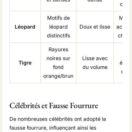
chap
Motifs de
Mant
Léopard
léopard
Doux et lisse
access
distinctifs
chaus
Rayures
Ves
noires sur
Lisse avec
Tigre
écha
fond
du volume
cous
orange/brun
Célébrités et Fausse Fourrure
De nombreuses célébrités ont adopté la
fausse fourrure, influençant ainsi les