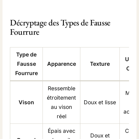
Décryptage des Types de Fausse
Fourrure
Type de
Utili
Fausse
Apparence
Texture
Cour
Fourrure
Ressemble
Mant
étroitement
Vison
Doux et lisse
ves
au vison
acces
réel
Épais avec
Colli
Doux et