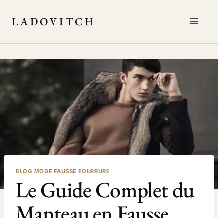
Aller
au
LADOVITCH
contenu
BLOG MODE FAUSSE FOURRURE
Le Guide Complet du
Manteau en Fausse