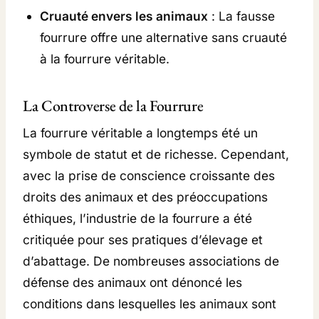
A
5
9
Cruauté envers les animaux
: La fausse
N
9
9
fourrure offre une alternative sans cruauté
T
,
à la fourrure véritable.
E
9
€
9
.
A
La Controverse de la Fourrure
U
€
E
La fourrure véritable a longtemps été un
.
N
symbole de statut et de richesse. Cependant,
F
avec la prise de conscience croissante des
A
droits des animaux et des préoccupations
U
éthiques, l’industrie de la fourrure a été
S
critiquée pour ses pratiques d’élevage et
S
d’abattage. De nombreuses associations de
E
défense des animaux ont dénoncé les
F
conditions dans lesquelles les animaux sont