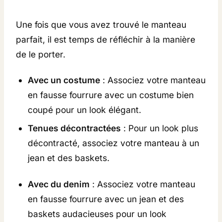
O
U
Une fois que vous avez trouvé le manteau
R
parfait, il est temps de réfléchir à la manière
R
de le porter.
U
R
Avec un costume
: Associez votre manteau
E
en fausse fourrure avec un costume bien
D
coupé pour un look élégant.
E
Tenues décontractées
: Pour un look plus
P
décontracté, associez votre manteau à un
A
jean et des baskets.
N
T
Avec du denim
: Associez votre manteau
H
en fausse fourrure avec un jean et des
È
baskets audacieuses pour un look