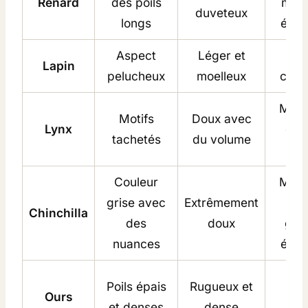
Renard
des poils
mant
duveteux
longs
écha
Aspect
Léger et
Gil
Lapin
pelucheux
moelleux
chap
Mant
Motifs
Doux avec
Lynx
de l
tachetés
du volume
éto
Couleur
Mant
grise avec
Extrêmement
hau
Chinchilla
des
doux
gam
nuances
écha
Ves
Poils épais
Rugueux et
Ours
d’hi
et denses
dense