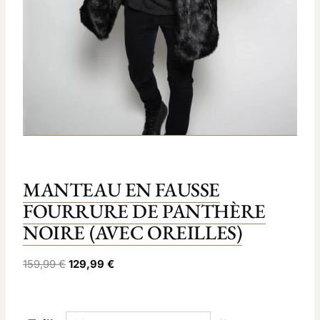
MANTEAU EN FAUSSE
FOURRURE DE PANTHÈRE
NOIRE (AVEC OREILLES)
L
L
159,99
€
129,99
€
e
e
p
p
r
r