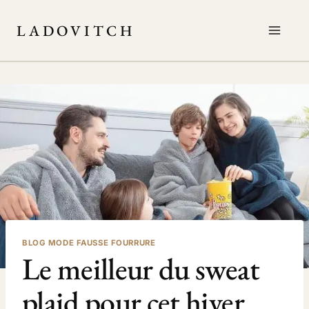
Aller
au
LADOVITCH
contenu
BLOG MODE FAUSSE FOURRURE
Le meilleur du sweat
plaid pour cet hiver