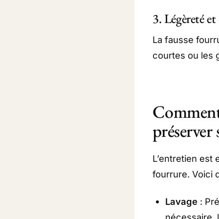
3. Légèreté e
La fausse fourr
courtes ou les g
Comment e
préserver 
L’entretien est 
fourrure. Voici 
Lavage
: Pré
nécessaire, 