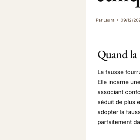
Par
Laura
09/12/20
Quand la 
La fausse fourru
Elle incarne un
associant confor
séduit de plus 
adopter la faus
parfaitement d