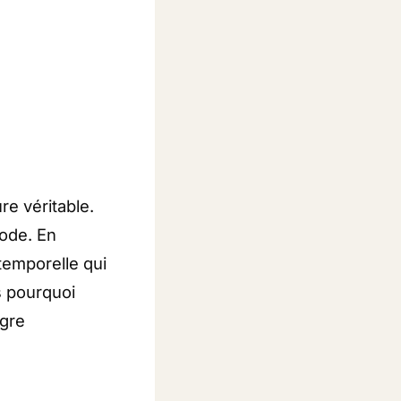
re véritable.
mode. En
ntemporelle qui
s pourquoi
ègre