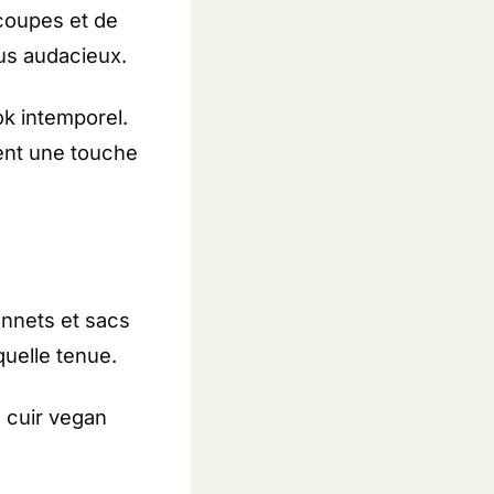
 coupes et de
lus audacieux.
ok intemporel.
tent une touche
onnets et sacs
quelle tenue.
 cuir vegan