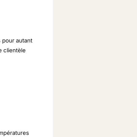
s pour autant
e clientèle
empératures