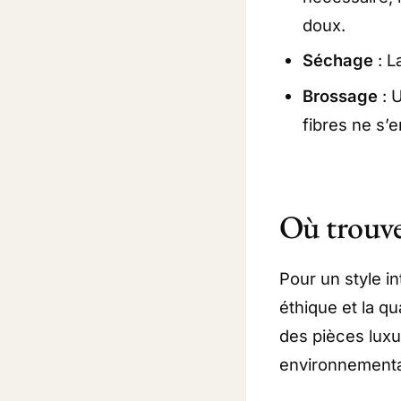
doux.
Séchage
: L
Brossage
: 
fibres ne s’
Où trouver
Pour un style 
éthique et la q
des pièces lux
environnementa