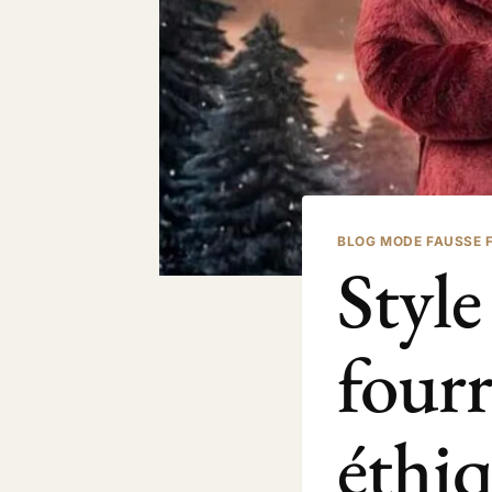
BLOG MODE FAUSSE 
Style
fourr
éthiq