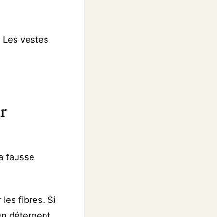
. Les vestes
r
la fausse
es fibres. Si
 un détergent