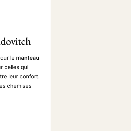
adovitch
pour le
manteau
 celles qui
re leur confort.
des chemises