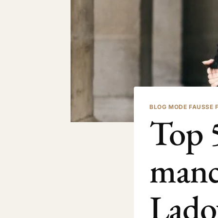
BLOG MODE FAUSSE 
Top 
manc
Lado