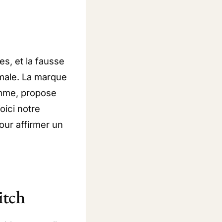
s, et la fausse
imale. La marque
amme, propose
ici notre
our affirmer un
itch