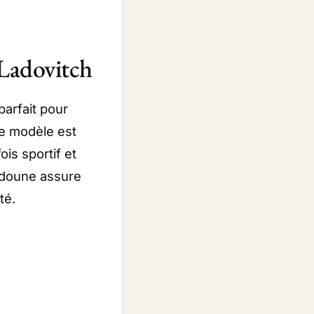
 Ladovitch
parfait pour
Ce modèle est
is sportif et
udoune assure
té.