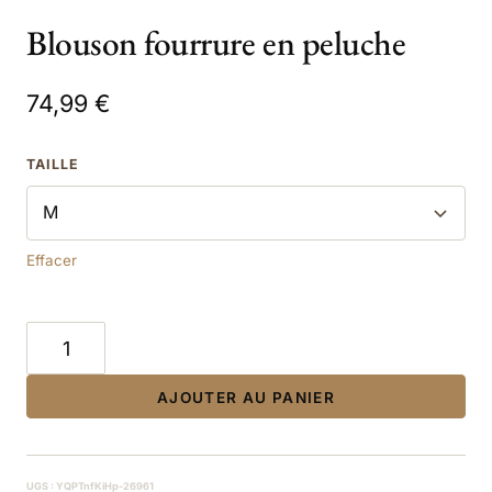
Blouson fourrure en peluche
74,99
€
TAILLE
Effacer
quantité
de
Blouson
AJOUTER AU PANIER
fourrure
en
peluche
UGS :
YQPTnfKiHp-26961