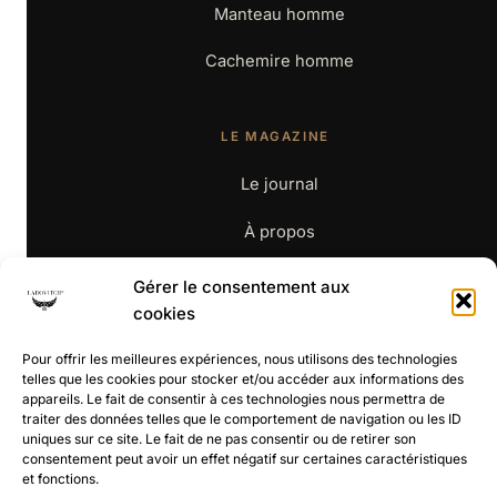
Manteau homme
Cachemire homme
LE MAGAZINE
Le journal
À propos
Contact
Gérer le consentement aux
cookies
BOUTIQUE
Pour offrir les meilleures expériences, nous utilisons des technologies
telles que les cookies pour stocker et/ou accéder aux informations des
appareils. Le fait de consentir à ces technologies nous permettra de
La boutique
traiter des données telles que le comportement de navigation ou les ID
uniques sur ce site. Le fait de ne pas consentir ou de retirer son
CGV
consentement peut avoir un effet négatif sur certaines caractéristiques
et fonctions.
Retours