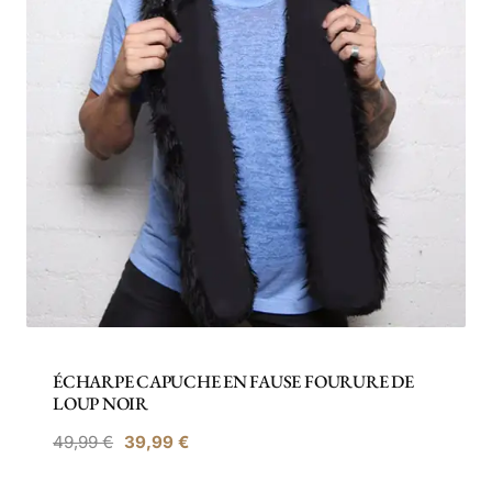
ÉCHARPE CAPUCHE EN FAUSE FOURURE DE
LOUP NOIR
Le
Le
49,99
€
39,99
€
prix
prix