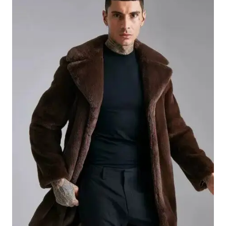
à
93,24 €