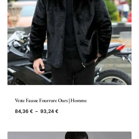
Veste Fausse Fourrure Ours | Homme
Plage
84,36
€
–
93,24
€
de
prix :
84,36 €