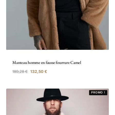
Manteau homme en fausse fourrure Camel
189,28
€
132,50
€
PROMO !