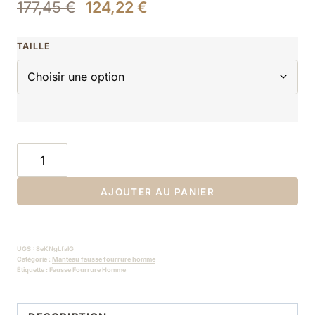
177,45
€
124,22
€
TAILLE
AJOUTER AU PANIER
UGS :
8eKNgLfalG
Catégorie :
Manteau fausse fourrure homme
Étiquette :
Fausse Fourrure Homme