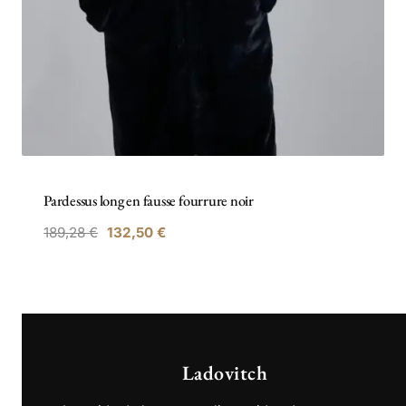
Pardessus long en fausse fourrure noir
189,28
€
132,50
€
Ladovitch