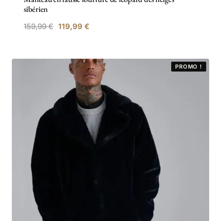
sibérien
159,99
€
119,99
€
PROMO !