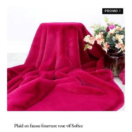
initial
actuel
était :
est :
PROMO !
135,00 €.
125,00 €.
Plaid en fausse fourrure rose vif Softee