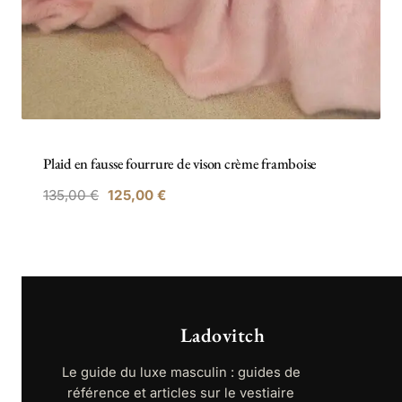
Plaid en fausse fourrure de vison crème framboise
Le
Le
135,00
€
125,00
€
prix
prix
initial
actuel
était :
est :
135,00 €.
125,00 €.
Ladovitch
Le guide du luxe masculin : guides de
référence et articles sur le vestiaire