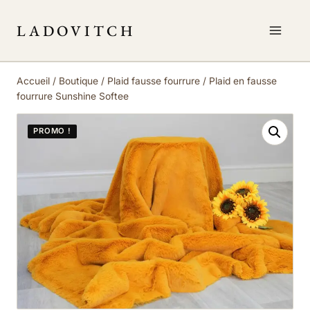
Aller
au
LADOVITCH
contenu
Accueil
/
Boutique
/
Plaid fausse fourrure
/
Plaid en fausse
fourrure Sunshine Softee
PROMO !