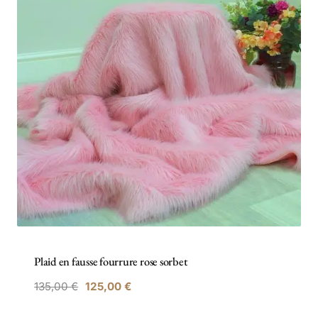
Plaid en fausse fourrure rose sorbet
Le
Le
135,00
€
125,00
€
prix
prix