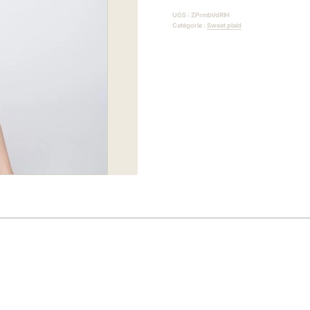
clair
UGS :
ZPrmbVdRlH
Catégorie :
Sweat plaid