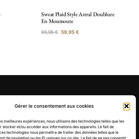
e
Sweat Plaid Style Astral Doublure
En Moumoute
Le
Le
69,95
€
59,95
€
prix
prix
initial
actuel
était :
est :
69,95 €.
59,95 €.
BOUTIQUE
Gérer le consentement aux cookies
La boutique
les meilleures expériences, nous utilisons des technologies telles que les
CGV
 stocker et/ou accéder aux informations des appareils. Le fait de
ces technologies nous permettra de traiter des données telles que le
 de navigation ou les ID uniques sur ce site. Le fait de ne pas consentir