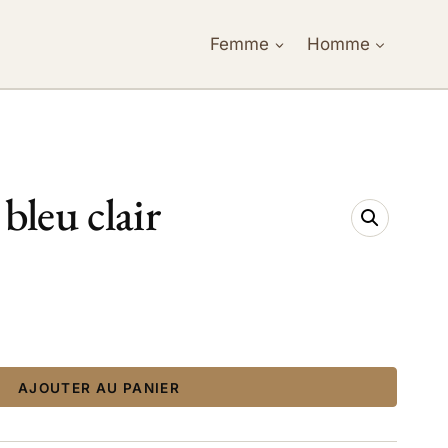
Femme
Homme
bleu clair
ix
tuel
 :
AJOUTER AU PANIER
,95 €.