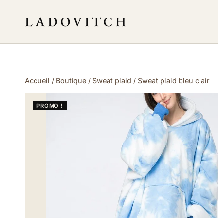
Aller
LADOVITCH
au
contenu
Accueil
/
Boutique
/
Sweat plaid
/
Sweat plaid bleu clair
PROMO !