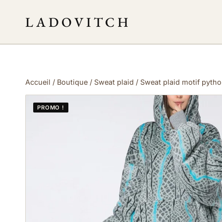
LADOVITCH
Accueil
/
Boutique
/
Sweat plaid
/
Sweat plaid motif pyth
PROMO !