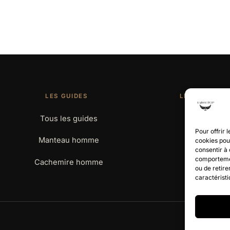
LES GUIDES
LE MAGAZINE
Tous les guides
Le journal
Pour offrir 
Manteau homme
À propos
cookies pour
consentir à 
comportement
Cachemire homme
Contact
ou de retire
caractéristi