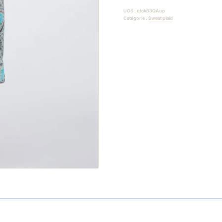
UGS :
qtckB3QAup
Catégorie :
Sweat plaid