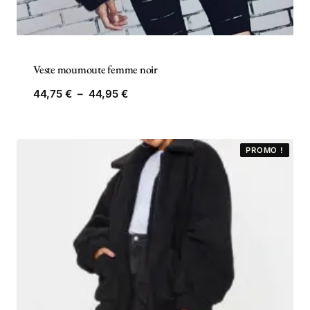
Veste moumoute femme noir
Plage
44,75
€
–
44,95
€
de
prix :
44,75 €
PROMO !
à
44,95 €