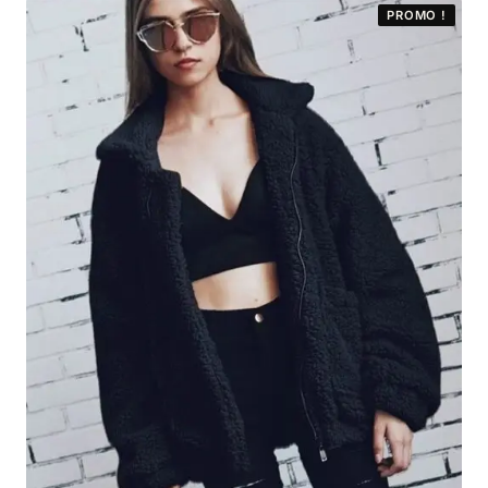
était :
est :
PROMO !
97,99 €.
75,99 €.