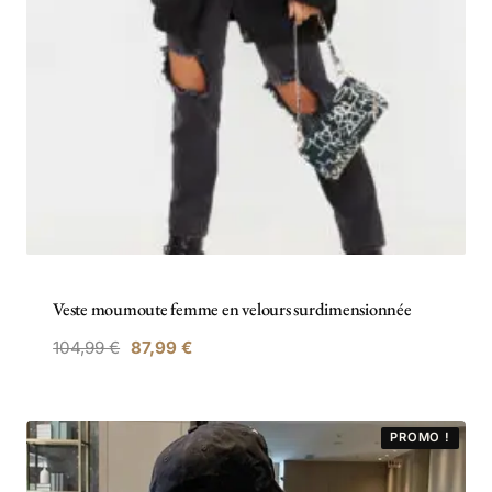
Veste moumoute femme en velours surdimensionnée
Le
Le
104,99
€
87,99
€
prix
prix
initial
actuel
était :
est :
PROMO !
104,99 €.
87,99 €.