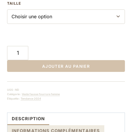
TAILLE
quantité
de
Veste
AJOUTER AU PANIER
en
fausse
fourrure
UGS :
ND
marron
Catégorie :
Veste fausse fourrure femme
Étiquette :
Tendance 2024
High
Street
DESCRIPTION
INFORMATIONS COMPLÉMENTAIRES