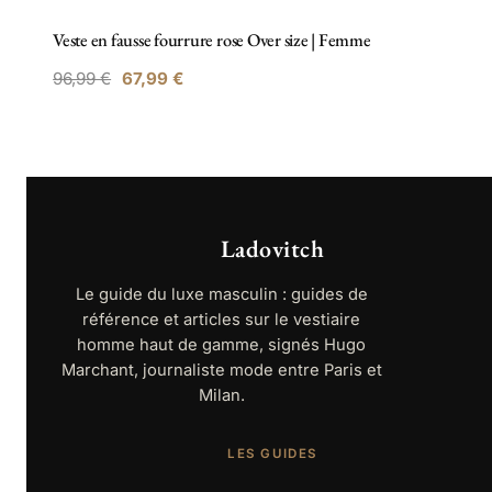
Veste en fausse fourrure rose Over size | Femme
Le
Le
96,99
€
67,99
€
prix
prix
initial
actuel
était :
est :
96,99 €.
67,99 €.
Ladovitch
Le guide du luxe masculin : guides de
référence et articles sur le vestiaire
homme haut de gamme, signés Hugo
Marchant, journaliste mode entre Paris et
Milan.
LES GUIDES