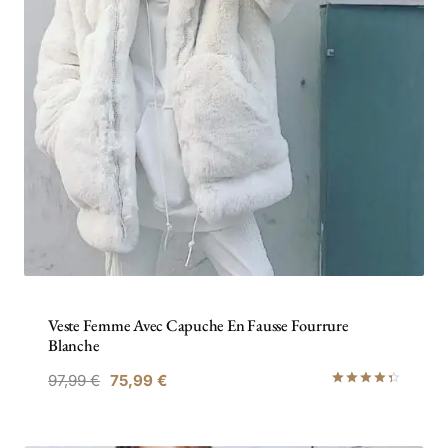
Veste Femme Avec Capuche En Fausse Fourrure
Blanche
Le
Le
97,99
€
75,99
€
Note
prix
prix
4.43
sur 5
initial
actuel