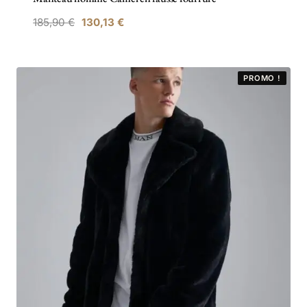
185,90
€
130,13
€
PROMO !