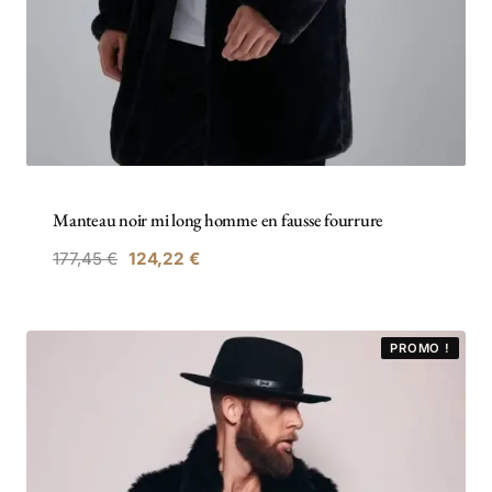
Manteau noir mi long homme en fausse fourrure
177,45
€
124,22
€
PROMO !