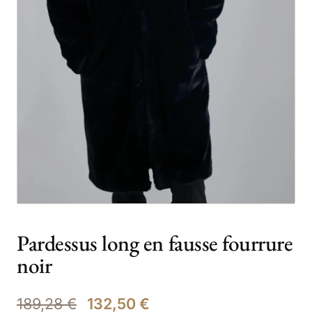
Pardessus long en fausse fourrure
noir
189,28
€
132,50
€