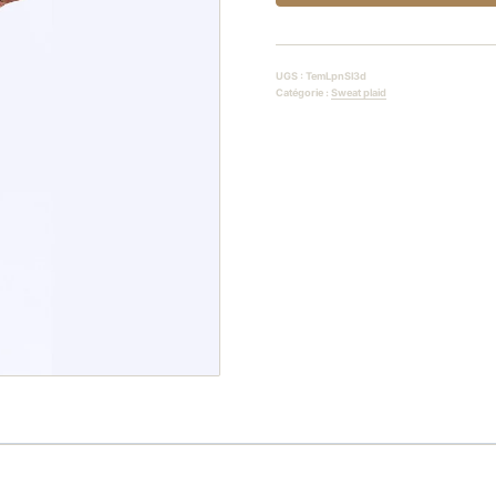
UGS :
TemLpnSl3d
Catégorie :
Sweat plaid