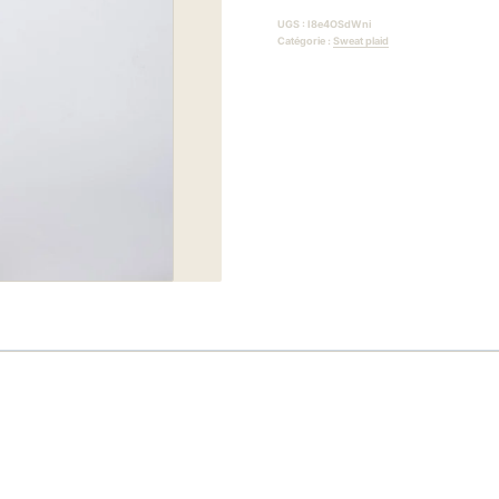
vague
UGS :
I8e4OSdWni
Catégorie :
Sweat plaid