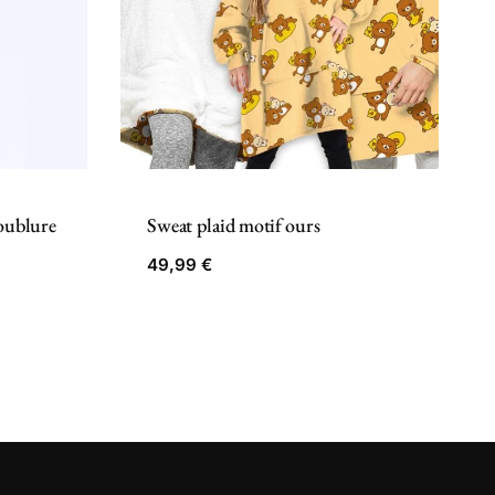
Doublure
Sweat plaid motif ours
49,99
€