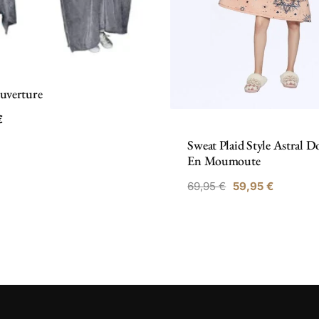
uverture
€
Sweat Plaid Style Astral 
En Moumoute
Le
Le
69,95
€
59,95
€
prix
prix
initial
actuel
était :
est :
69,95 €.
59,95 €.