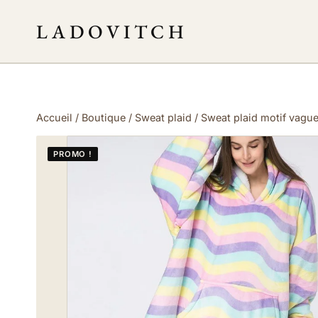
Aller
LADOVITCH
au
contenu
Accueil
/
Boutique
/
Sweat plaid
/
Sweat plaid motif vagu
PROMO !