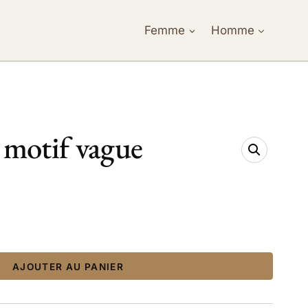
Femme
Homme
 motif vague
ix
tuel
 :
AJOUTER AU PANIER
,95 €.