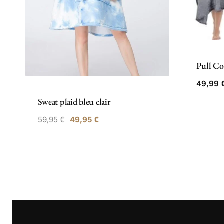
Pull Co
49,99
Sweat plaid bleu clair
Le
Le
59,95
€
49,95
€
prix
prix
initial
actuel
était :
est :
59,95 €.
49,95 €.